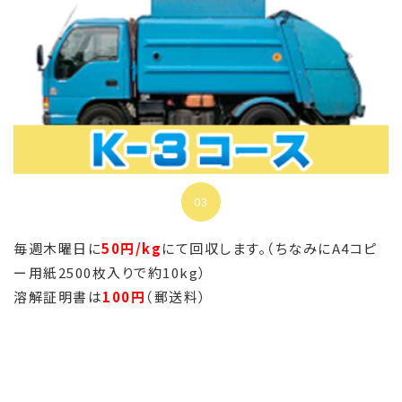
03
毎週木曜日に
50円/kg
にて回収します。（ちなみにA4コピ
ー用紙2500枚入りで約10kg）
溶解証明書は
100円
（郵送料）